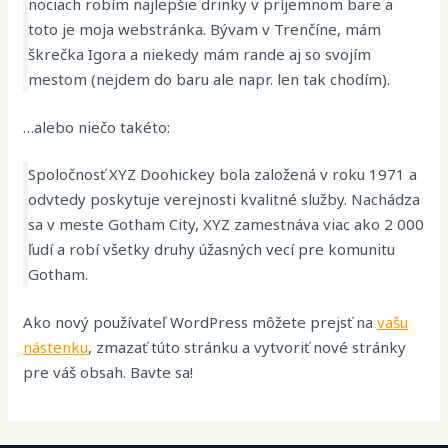
nociach robím najlepšie drinky v príjemnom bare a
toto je moja webstránka. Bývam v Trenčíne, mám
škrečka Igora a niekedy mám rande aj so svojím
mestom (nejdem do baru ale napr. len tak chodím).
…alebo niečo takéto:
Spoločnosť XYZ Doohickey bola založená v roku 1971 a
odvtedy poskytuje verejnosti kvalitné služby. Nachádza
sa v meste Gotham City, XYZ zamestnáva viac ako 2 000
ľudí a robí všetky druhy úžasných vecí pre komunitu
Gotham.
Ako nový používateľ WordPress môžete prejsť na
vašu
nástenku
, zmazať túto stránku a vytvoriť nové stránky
pre váš obsah. Bavte sa!